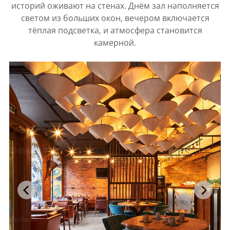
историй оживают на стенах. Днём зал наполняется
светом из больших окон, вечером включается
тёплая подсветка, и атмосфера становится
камерной.